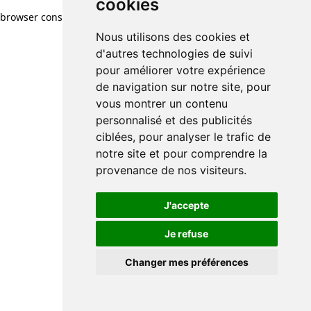
cookies
cookies
browser console for more information)
.
Nous utilisons des cookies et
Nous utilisons des cookies et
d'autres technologies de suivi
d'autres technologies de suivi
pour améliorer votre expérience
pour améliorer votre expérience
de navigation sur notre site, pour
de navigation sur notre site, pour
vous montrer un contenu
vous montrer un contenu
personnalisé et des publicités
personnalisé et des publicités
ciblées, pour analyser le trafic de
ciblées, pour analyser le trafic de
notre site et pour comprendre la
notre site et pour comprendre la
provenance de nos visiteurs.
provenance de nos visiteurs.
J'accepte
J'accepte
Je refuse
Je refuse
Changer mes préférences
Changer mes préférences