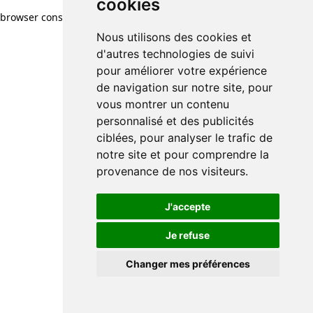
cookies
cookies
browser console for more information)
.
Nous utilisons des cookies et
Nous utilisons des cookies et
d'autres technologies de suivi
d'autres technologies de suivi
pour améliorer votre expérience
pour améliorer votre expérience
de navigation sur notre site, pour
de navigation sur notre site, pour
vous montrer un contenu
vous montrer un contenu
personnalisé et des publicités
personnalisé et des publicités
ciblées, pour analyser le trafic de
ciblées, pour analyser le trafic de
notre site et pour comprendre la
notre site et pour comprendre la
provenance de nos visiteurs.
provenance de nos visiteurs.
J'accepte
J'accepte
Je refuse
Je refuse
Changer mes préférences
Changer mes préférences