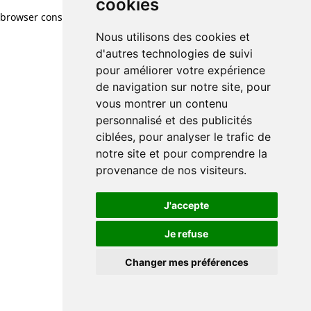
cookies
cookies
browser console for more information)
.
Nous utilisons des cookies et
Nous utilisons des cookies et
d'autres technologies de suivi
d'autres technologies de suivi
pour améliorer votre expérience
pour améliorer votre expérience
de navigation sur notre site, pour
de navigation sur notre site, pour
vous montrer un contenu
vous montrer un contenu
personnalisé et des publicités
personnalisé et des publicités
ciblées, pour analyser le trafic de
ciblées, pour analyser le trafic de
notre site et pour comprendre la
notre site et pour comprendre la
provenance de nos visiteurs.
provenance de nos visiteurs.
J'accepte
J'accepte
Je refuse
Je refuse
Changer mes préférences
Changer mes préférences