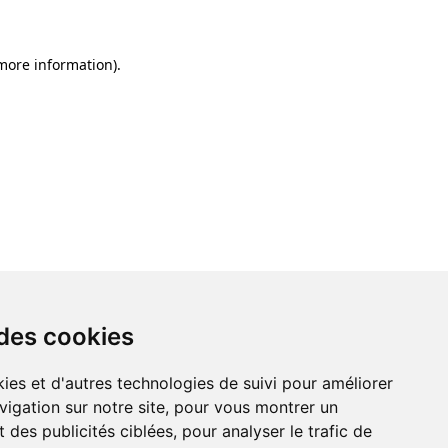
 more information)
.
 des cookies
 des cookies
ies et d'autres technologies de suivi pour améliorer
ies et d'autres technologies de suivi pour améliorer
vigation sur notre site, pour vous montrer un
vigation sur notre site, pour vous montrer un
 des publicités ciblées, pour analyser le trafic de
 des publicités ciblées, pour analyser le trafic de