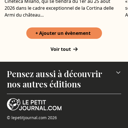
Cineteca Milano, qui se tiendra du 1er au 25 août
«
2026 dans le cadre exceptionnel de la Cortina delle
s
Armi du château...
A
+ Ajouter un évènement
Voir tout
Pensez aussi à découvrir
nos autres éditions
© lepetitjournal.com 2026