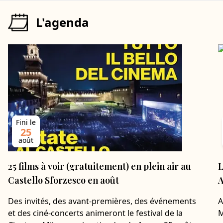
L'agenda
Fini le
25
août
25 films à voir (gratuitement) en plein air au
L
Castello Sforzesco en août
A
Des invités, des avant-premières, des événements
A
et des ciné-concerts animeront le festival de la
M