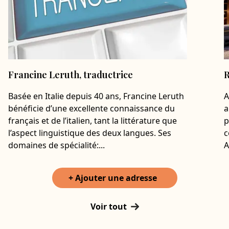
Francine Leruth, traductrice
R
Basée en Italie depuis 40 ans, Francine Leruth
A
bénéficie d’une excellente connaissance du
a
français et de l’italien, tant la littérature que
p
l’aspect linguistique des deux langues. Ses
c
domaines de spécialité:...
A
+ Ajouter une adresse
Voir tout