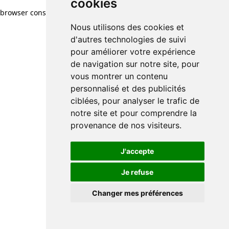
cookies
cookies
browser console for more information)
.
Nous utilisons des cookies et
Nous utilisons des cookies et
d'autres technologies de suivi
d'autres technologies de suivi
pour améliorer votre expérience
pour améliorer votre expérience
de navigation sur notre site, pour
de navigation sur notre site, pour
vous montrer un contenu
vous montrer un contenu
personnalisé et des publicités
personnalisé et des publicités
ciblées, pour analyser le trafic de
ciblées, pour analyser le trafic de
notre site et pour comprendre la
notre site et pour comprendre la
provenance de nos visiteurs.
provenance de nos visiteurs.
J'accepte
J'accepte
Je refuse
Je refuse
Changer mes préférences
Changer mes préférences