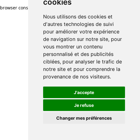
cookies
cookies
browser console for more information)
.
Nous utilisons des cookies et
Nous utilisons des cookies et
d'autres technologies de suivi
d'autres technologies de suivi
pour améliorer votre expérience
pour améliorer votre expérience
de navigation sur notre site, pour
de navigation sur notre site, pour
vous montrer un contenu
vous montrer un contenu
personnalisé et des publicités
personnalisé et des publicités
ciblées, pour analyser le trafic de
ciblées, pour analyser le trafic de
notre site et pour comprendre la
notre site et pour comprendre la
provenance de nos visiteurs.
provenance de nos visiteurs.
J'accepte
J'accepte
Je refuse
Je refuse
Changer mes préférences
Changer mes préférences