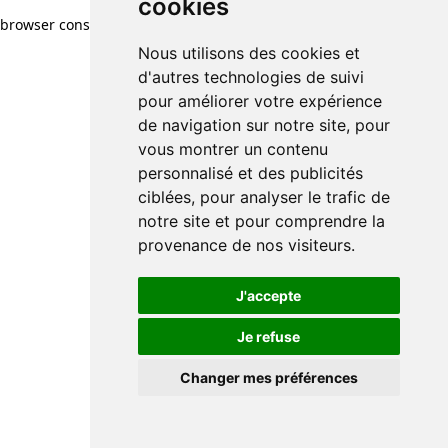
cookies
cookies
browser console for more information)
.
Nous utilisons des cookies et
Nous utilisons des cookies et
d'autres technologies de suivi
d'autres technologies de suivi
pour améliorer votre expérience
pour améliorer votre expérience
de navigation sur notre site, pour
de navigation sur notre site, pour
vous montrer un contenu
vous montrer un contenu
personnalisé et des publicités
personnalisé et des publicités
ciblées, pour analyser le trafic de
ciblées, pour analyser le trafic de
notre site et pour comprendre la
notre site et pour comprendre la
provenance de nos visiteurs.
provenance de nos visiteurs.
J'accepte
J'accepte
Je refuse
Je refuse
Changer mes préférences
Changer mes préférences