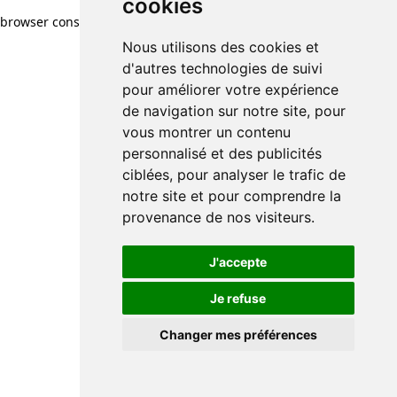
cookies
cookies
browser console for more information)
.
Nous utilisons des cookies et
Nous utilisons des cookies et
d'autres technologies de suivi
d'autres technologies de suivi
pour améliorer votre expérience
pour améliorer votre expérience
de navigation sur notre site, pour
de navigation sur notre site, pour
vous montrer un contenu
vous montrer un contenu
personnalisé et des publicités
personnalisé et des publicités
ciblées, pour analyser le trafic de
ciblées, pour analyser le trafic de
notre site et pour comprendre la
notre site et pour comprendre la
provenance de nos visiteurs.
provenance de nos visiteurs.
J'accepte
J'accepte
Je refuse
Je refuse
Changer mes préférences
Changer mes préférences