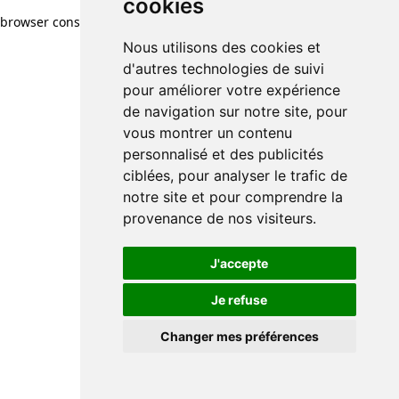
cookies
cookies
browser console for more information)
.
Nous utilisons des cookies et
Nous utilisons des cookies et
d'autres technologies de suivi
d'autres technologies de suivi
pour améliorer votre expérience
pour améliorer votre expérience
de navigation sur notre site, pour
de navigation sur notre site, pour
vous montrer un contenu
vous montrer un contenu
personnalisé et des publicités
personnalisé et des publicités
ciblées, pour analyser le trafic de
ciblées, pour analyser le trafic de
notre site et pour comprendre la
notre site et pour comprendre la
provenance de nos visiteurs.
provenance de nos visiteurs.
J'accepte
J'accepte
Je refuse
Je refuse
Changer mes préférences
Changer mes préférences