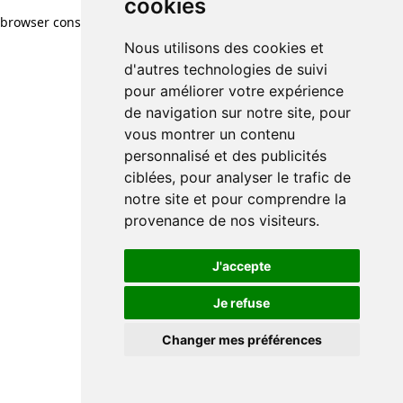
cookies
cookies
browser console for more information)
.
Nous utilisons des cookies et
Nous utilisons des cookies et
d'autres technologies de suivi
d'autres technologies de suivi
pour améliorer votre expérience
pour améliorer votre expérience
de navigation sur notre site, pour
de navigation sur notre site, pour
vous montrer un contenu
vous montrer un contenu
personnalisé et des publicités
personnalisé et des publicités
ciblées, pour analyser le trafic de
ciblées, pour analyser le trafic de
notre site et pour comprendre la
notre site et pour comprendre la
provenance de nos visiteurs.
provenance de nos visiteurs.
J'accepte
J'accepte
Je refuse
Je refuse
Changer mes préférences
Changer mes préférences