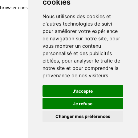
cookies
cookies
browser console for more information)
.
Nous utilisons des cookies et
Nous utilisons des cookies et
d'autres technologies de suivi
d'autres technologies de suivi
pour améliorer votre expérience
pour améliorer votre expérience
de navigation sur notre site, pour
de navigation sur notre site, pour
vous montrer un contenu
vous montrer un contenu
personnalisé et des publicités
personnalisé et des publicités
ciblées, pour analyser le trafic de
ciblées, pour analyser le trafic de
notre site et pour comprendre la
notre site et pour comprendre la
provenance de nos visiteurs.
provenance de nos visiteurs.
J'accepte
J'accepte
Je refuse
Je refuse
Changer mes préférences
Changer mes préférences