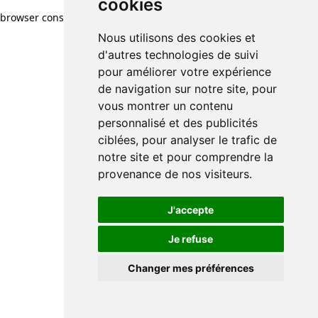
cookies
cookies
browser console for more information)
.
Nous utilisons des cookies et
Nous utilisons des cookies et
d'autres technologies de suivi
d'autres technologies de suivi
pour améliorer votre expérience
pour améliorer votre expérience
de navigation sur notre site, pour
de navigation sur notre site, pour
vous montrer un contenu
vous montrer un contenu
personnalisé et des publicités
personnalisé et des publicités
ciblées, pour analyser le trafic de
ciblées, pour analyser le trafic de
notre site et pour comprendre la
notre site et pour comprendre la
provenance de nos visiteurs.
provenance de nos visiteurs.
J'accepte
J'accepte
Je refuse
Je refuse
Changer mes préférences
Changer mes préférences