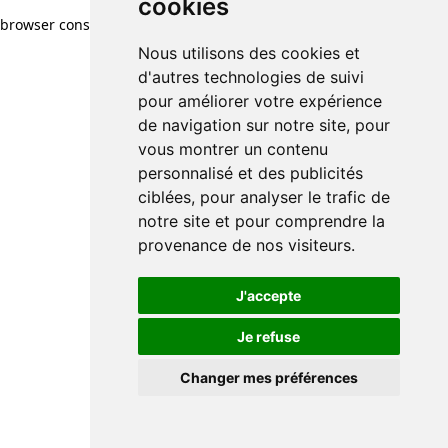
cookies
cookies
browser console for more information)
.
Nous utilisons des cookies et
Nous utilisons des cookies et
d'autres technologies de suivi
d'autres technologies de suivi
pour améliorer votre expérience
pour améliorer votre expérience
de navigation sur notre site, pour
de navigation sur notre site, pour
vous montrer un contenu
vous montrer un contenu
personnalisé et des publicités
personnalisé et des publicités
ciblées, pour analyser le trafic de
ciblées, pour analyser le trafic de
notre site et pour comprendre la
notre site et pour comprendre la
provenance de nos visiteurs.
provenance de nos visiteurs.
J'accepte
J'accepte
Je refuse
Je refuse
Changer mes préférences
Changer mes préférences