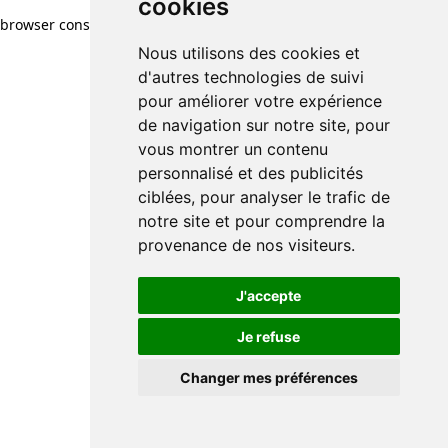
cookies
cookies
browser console for more information)
.
Nous utilisons des cookies et
Nous utilisons des cookies et
d'autres technologies de suivi
d'autres technologies de suivi
pour améliorer votre expérience
pour améliorer votre expérience
de navigation sur notre site, pour
de navigation sur notre site, pour
vous montrer un contenu
vous montrer un contenu
personnalisé et des publicités
personnalisé et des publicités
ciblées, pour analyser le trafic de
ciblées, pour analyser le trafic de
notre site et pour comprendre la
notre site et pour comprendre la
provenance de nos visiteurs.
provenance de nos visiteurs.
J'accepte
J'accepte
Je refuse
Je refuse
Changer mes préférences
Changer mes préférences