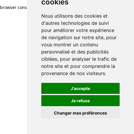
cookies
cookies
browser console for more information)
.
Nous utilisons des cookies et
Nous utilisons des cookies et
d'autres technologies de suivi
d'autres technologies de suivi
pour améliorer votre expérience
pour améliorer votre expérience
de navigation sur notre site, pour
de navigation sur notre site, pour
vous montrer un contenu
vous montrer un contenu
personnalisé et des publicités
personnalisé et des publicités
ciblées, pour analyser le trafic de
ciblées, pour analyser le trafic de
notre site et pour comprendre la
notre site et pour comprendre la
provenance de nos visiteurs.
provenance de nos visiteurs.
J'accepte
J'accepte
Je refuse
Je refuse
Changer mes préférences
Changer mes préférences