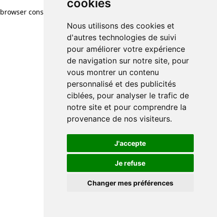
cookies
cookies
browser console for more information)
.
Nous utilisons des cookies et
Nous utilisons des cookies et
d'autres technologies de suivi
d'autres technologies de suivi
pour améliorer votre expérience
pour améliorer votre expérience
de navigation sur notre site, pour
de navigation sur notre site, pour
vous montrer un contenu
vous montrer un contenu
personnalisé et des publicités
personnalisé et des publicités
ciblées, pour analyser le trafic de
ciblées, pour analyser le trafic de
notre site et pour comprendre la
notre site et pour comprendre la
provenance de nos visiteurs.
provenance de nos visiteurs.
J'accepte
J'accepte
Je refuse
Je refuse
Changer mes préférences
Changer mes préférences