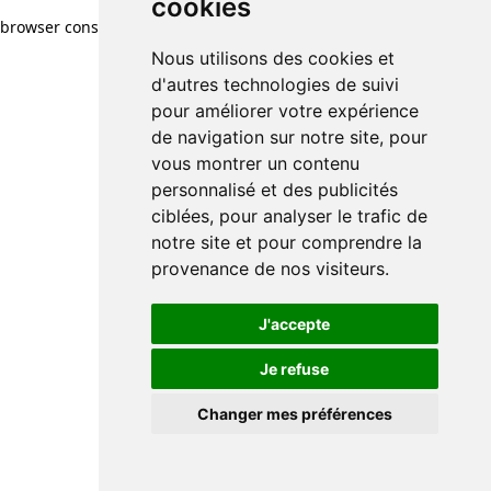
cookies
cookies
browser console for more information)
.
Nous utilisons des cookies et
Nous utilisons des cookies et
d'autres technologies de suivi
d'autres technologies de suivi
pour améliorer votre expérience
pour améliorer votre expérience
de navigation sur notre site, pour
de navigation sur notre site, pour
vous montrer un contenu
vous montrer un contenu
personnalisé et des publicités
personnalisé et des publicités
ciblées, pour analyser le trafic de
ciblées, pour analyser le trafic de
notre site et pour comprendre la
notre site et pour comprendre la
provenance de nos visiteurs.
provenance de nos visiteurs.
J'accepte
J'accepte
Je refuse
Je refuse
Changer mes préférences
Changer mes préférences