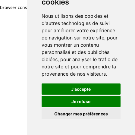
cookies
cookies
browser console for more information)
.
Nous utilisons des cookies et
Nous utilisons des cookies et
d'autres technologies de suivi
d'autres technologies de suivi
pour améliorer votre expérience
pour améliorer votre expérience
de navigation sur notre site, pour
de navigation sur notre site, pour
vous montrer un contenu
vous montrer un contenu
personnalisé et des publicités
personnalisé et des publicités
ciblées, pour analyser le trafic de
ciblées, pour analyser le trafic de
notre site et pour comprendre la
notre site et pour comprendre la
provenance de nos visiteurs.
provenance de nos visiteurs.
J'accepte
J'accepte
Je refuse
Je refuse
Changer mes préférences
Changer mes préférences