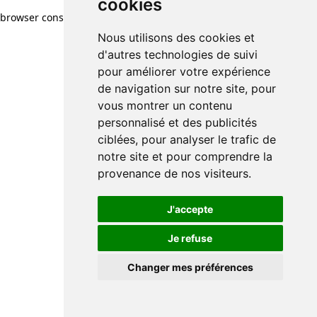
cookies
cookies
browser console for more information)
.
Nous utilisons des cookies et
Nous utilisons des cookies et
d'autres technologies de suivi
d'autres technologies de suivi
pour améliorer votre expérience
pour améliorer votre expérience
de navigation sur notre site, pour
de navigation sur notre site, pour
vous montrer un contenu
vous montrer un contenu
personnalisé et des publicités
personnalisé et des publicités
ciblées, pour analyser le trafic de
ciblées, pour analyser le trafic de
notre site et pour comprendre la
notre site et pour comprendre la
provenance de nos visiteurs.
provenance de nos visiteurs.
J'accepte
J'accepte
Je refuse
Je refuse
Changer mes préférences
Changer mes préférences