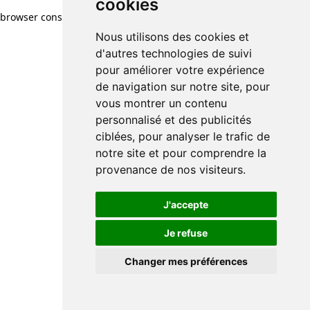
cookies
cookies
browser console for more information)
.
Nous utilisons des cookies et
Nous utilisons des cookies et
d'autres technologies de suivi
d'autres technologies de suivi
pour améliorer votre expérience
pour améliorer votre expérience
de navigation sur notre site, pour
de navigation sur notre site, pour
vous montrer un contenu
vous montrer un contenu
personnalisé et des publicités
personnalisé et des publicités
ciblées, pour analyser le trafic de
ciblées, pour analyser le trafic de
notre site et pour comprendre la
notre site et pour comprendre la
provenance de nos visiteurs.
provenance de nos visiteurs.
J'accepte
J'accepte
Je refuse
Je refuse
Changer mes préférences
Changer mes préférences