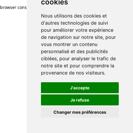
cookies
cookies
browser console for more information)
.
Nous utilisons des cookies et
Nous utilisons des cookies et
d'autres technologies de suivi
d'autres technologies de suivi
pour améliorer votre expérience
pour améliorer votre expérience
de navigation sur notre site, pour
de navigation sur notre site, pour
vous montrer un contenu
vous montrer un contenu
personnalisé et des publicités
personnalisé et des publicités
ciblées, pour analyser le trafic de
ciblées, pour analyser le trafic de
notre site et pour comprendre la
notre site et pour comprendre la
provenance de nos visiteurs.
provenance de nos visiteurs.
J'accepte
J'accepte
Je refuse
Je refuse
Changer mes préférences
Changer mes préférences