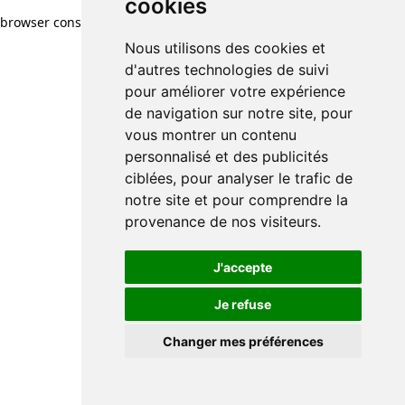
cookies
cookies
browser console for more information)
.
Nous utilisons des cookies et
Nous utilisons des cookies et
d'autres technologies de suivi
d'autres technologies de suivi
pour améliorer votre expérience
pour améliorer votre expérience
de navigation sur notre site, pour
de navigation sur notre site, pour
vous montrer un contenu
vous montrer un contenu
personnalisé et des publicités
personnalisé et des publicités
ciblées, pour analyser le trafic de
ciblées, pour analyser le trafic de
notre site et pour comprendre la
notre site et pour comprendre la
provenance de nos visiteurs.
provenance de nos visiteurs.
J'accepte
J'accepte
Je refuse
Je refuse
Changer mes préférences
Changer mes préférences