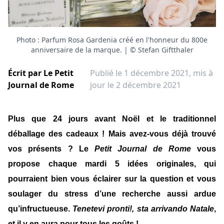
Photo : Parfum Rosa Gardenia créé en l'honneur du 800e
anniversaire de la marque. | © Stefan Giftthaler
Écrit par
Le Petit
Publié le 1 décembre 2021
, mis à
Journal de Rome
jour le 2 décembre 2021
Plus que 24 jours avant Noël et le traditionnel
déballage des cadeaux ! Mais avez-vous déjà trouvé
vos présents ? Le
Petit Journal de Rome
vous
propose chaque mardi 5 idées originales, qui
pourraient bien vous éclairer sur la question et vous
soulager du stress d’une recherche aussi ardue
qu’infructueuse.
Tenetevi pronti!, sta arrivando Natale
,
et il y en aura pour tous les goûts !