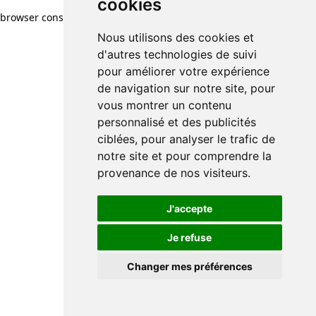
cookies
cookies
browser console for more information)
.
Nous utilisons des cookies et
Nous utilisons des cookies et
d'autres technologies de suivi
d'autres technologies de suivi
pour améliorer votre expérience
pour améliorer votre expérience
de navigation sur notre site, pour
de navigation sur notre site, pour
vous montrer un contenu
vous montrer un contenu
personnalisé et des publicités
personnalisé et des publicités
ciblées, pour analyser le trafic de
ciblées, pour analyser le trafic de
notre site et pour comprendre la
notre site et pour comprendre la
provenance de nos visiteurs.
provenance de nos visiteurs.
J'accepte
J'accepte
Je refuse
Je refuse
Changer mes préférences
Changer mes préférences