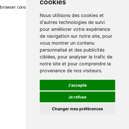
cookies
cookies
browser console for more information)
.
Nous utilisons des cookies et
Nous utilisons des cookies et
d'autres technologies de suivi
d'autres technologies de suivi
pour améliorer votre expérience
pour améliorer votre expérience
de navigation sur notre site, pour
de navigation sur notre site, pour
vous montrer un contenu
vous montrer un contenu
personnalisé et des publicités
personnalisé et des publicités
ciblées, pour analyser le trafic de
ciblées, pour analyser le trafic de
notre site et pour comprendre la
notre site et pour comprendre la
provenance de nos visiteurs.
provenance de nos visiteurs.
J'accepte
J'accepte
Je refuse
Je refuse
Changer mes préférences
Changer mes préférences