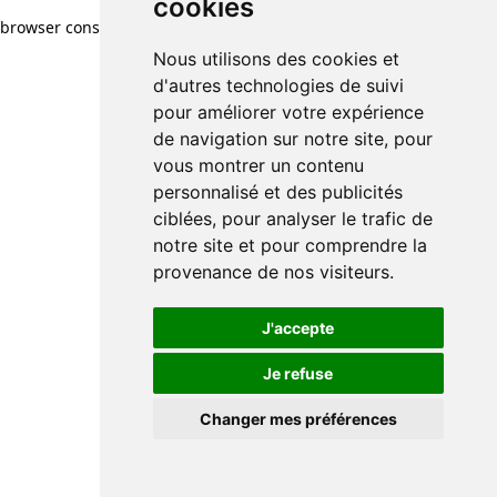
cookies
cookies
browser console for more information)
.
Nous utilisons des cookies et
Nous utilisons des cookies et
d'autres technologies de suivi
d'autres technologies de suivi
pour améliorer votre expérience
pour améliorer votre expérience
de navigation sur notre site, pour
de navigation sur notre site, pour
vous montrer un contenu
vous montrer un contenu
personnalisé et des publicités
personnalisé et des publicités
ciblées, pour analyser le trafic de
ciblées, pour analyser le trafic de
notre site et pour comprendre la
notre site et pour comprendre la
provenance de nos visiteurs.
provenance de nos visiteurs.
J'accepte
J'accepte
Je refuse
Je refuse
Changer mes préférences
Changer mes préférences