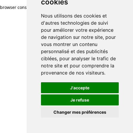
cookies
cookies
browser console for more information)
.
Nous utilisons des cookies et
Nous utilisons des cookies et
d'autres technologies de suivi
d'autres technologies de suivi
pour améliorer votre expérience
pour améliorer votre expérience
de navigation sur notre site, pour
de navigation sur notre site, pour
vous montrer un contenu
vous montrer un contenu
personnalisé et des publicités
personnalisé et des publicités
ciblées, pour analyser le trafic de
ciblées, pour analyser le trafic de
notre site et pour comprendre la
notre site et pour comprendre la
provenance de nos visiteurs.
provenance de nos visiteurs.
J'accepte
J'accepte
Je refuse
Je refuse
Changer mes préférences
Changer mes préférences