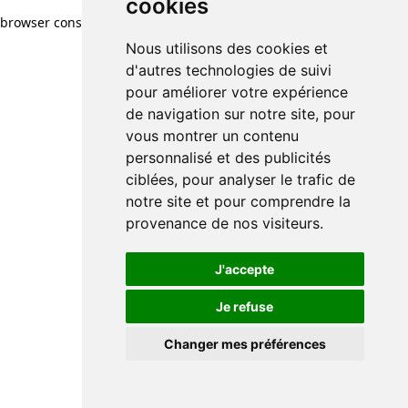
cookies
cookies
browser console for more information)
.
Nous utilisons des cookies et
Nous utilisons des cookies et
d'autres technologies de suivi
d'autres technologies de suivi
pour améliorer votre expérience
pour améliorer votre expérience
de navigation sur notre site, pour
de navigation sur notre site, pour
vous montrer un contenu
vous montrer un contenu
personnalisé et des publicités
personnalisé et des publicités
ciblées, pour analyser le trafic de
ciblées, pour analyser le trafic de
notre site et pour comprendre la
notre site et pour comprendre la
provenance de nos visiteurs.
provenance de nos visiteurs.
J'accepte
J'accepte
Je refuse
Je refuse
Changer mes préférences
Changer mes préférences