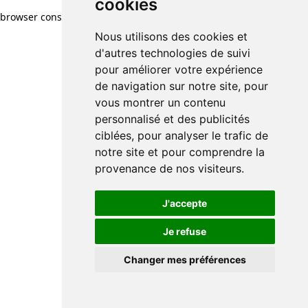
cookies
cookies
browser console for more information)
.
Nous utilisons des cookies et
Nous utilisons des cookies et
d'autres technologies de suivi
d'autres technologies de suivi
pour améliorer votre expérience
pour améliorer votre expérience
de navigation sur notre site, pour
de navigation sur notre site, pour
vous montrer un contenu
vous montrer un contenu
personnalisé et des publicités
personnalisé et des publicités
ciblées, pour analyser le trafic de
ciblées, pour analyser le trafic de
notre site et pour comprendre la
notre site et pour comprendre la
provenance de nos visiteurs.
provenance de nos visiteurs.
J'accepte
J'accepte
Je refuse
Je refuse
Changer mes préférences
Changer mes préférences