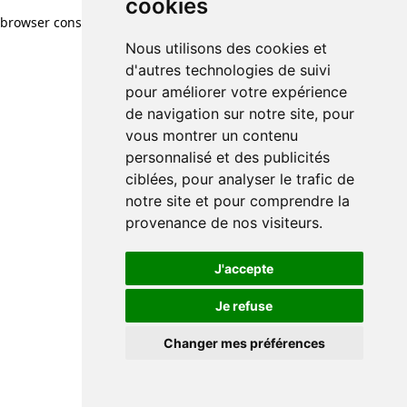
cookies
cookies
browser console for more information)
.
Nous utilisons des cookies et
Nous utilisons des cookies et
d'autres technologies de suivi
d'autres technologies de suivi
pour améliorer votre expérience
pour améliorer votre expérience
de navigation sur notre site, pour
de navigation sur notre site, pour
vous montrer un contenu
vous montrer un contenu
personnalisé et des publicités
personnalisé et des publicités
ciblées, pour analyser le trafic de
ciblées, pour analyser le trafic de
notre site et pour comprendre la
notre site et pour comprendre la
provenance de nos visiteurs.
provenance de nos visiteurs.
J'accepte
J'accepte
Je refuse
Je refuse
Changer mes préférences
Changer mes préférences