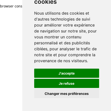
cookies
cookies
browser console for more information)
.
Nous utilisons des cookies et
Nous utilisons des cookies et
d'autres technologies de suivi
d'autres technologies de suivi
pour améliorer votre expérience
pour améliorer votre expérience
de navigation sur notre site, pour
de navigation sur notre site, pour
vous montrer un contenu
vous montrer un contenu
personnalisé et des publicités
personnalisé et des publicités
ciblées, pour analyser le trafic de
ciblées, pour analyser le trafic de
notre site et pour comprendre la
notre site et pour comprendre la
provenance de nos visiteurs.
provenance de nos visiteurs.
J'accepte
J'accepte
Je refuse
Je refuse
Changer mes préférences
Changer mes préférences