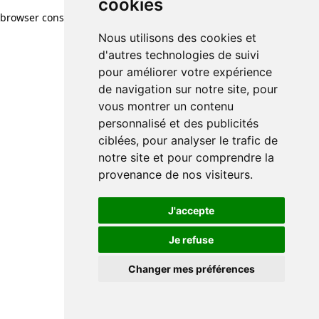
cookies
cookies
browser console for more information)
.
Nous utilisons des cookies et
Nous utilisons des cookies et
d'autres technologies de suivi
d'autres technologies de suivi
pour améliorer votre expérience
pour améliorer votre expérience
de navigation sur notre site, pour
de navigation sur notre site, pour
vous montrer un contenu
vous montrer un contenu
personnalisé et des publicités
personnalisé et des publicités
ciblées, pour analyser le trafic de
ciblées, pour analyser le trafic de
notre site et pour comprendre la
notre site et pour comprendre la
provenance de nos visiteurs.
provenance de nos visiteurs.
J'accepte
J'accepte
Je refuse
Je refuse
Changer mes préférences
Changer mes préférences