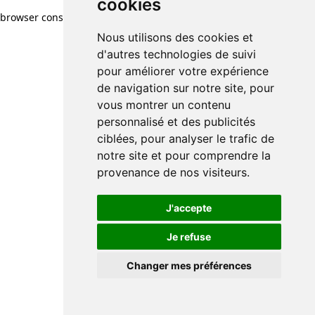
cookies
cookies
browser console for more information)
.
Nous utilisons des cookies et
Nous utilisons des cookies et
d'autres technologies de suivi
d'autres technologies de suivi
pour améliorer votre expérience
pour améliorer votre expérience
de navigation sur notre site, pour
de navigation sur notre site, pour
vous montrer un contenu
vous montrer un contenu
personnalisé et des publicités
personnalisé et des publicités
ciblées, pour analyser le trafic de
ciblées, pour analyser le trafic de
notre site et pour comprendre la
notre site et pour comprendre la
provenance de nos visiteurs.
provenance de nos visiteurs.
J'accepte
J'accepte
Je refuse
Je refuse
Changer mes préférences
Changer mes préférences