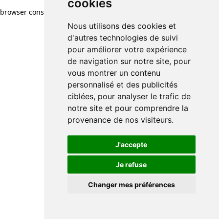
cookies
cookies
browser console for more information)
.
Nous utilisons des cookies et
Nous utilisons des cookies et
d'autres technologies de suivi
d'autres technologies de suivi
pour améliorer votre expérience
pour améliorer votre expérience
de navigation sur notre site, pour
de navigation sur notre site, pour
vous montrer un contenu
vous montrer un contenu
personnalisé et des publicités
personnalisé et des publicités
ciblées, pour analyser le trafic de
ciblées, pour analyser le trafic de
notre site et pour comprendre la
notre site et pour comprendre la
provenance de nos visiteurs.
provenance de nos visiteurs.
J'accepte
J'accepte
Je refuse
Je refuse
Changer mes préférences
Changer mes préférences