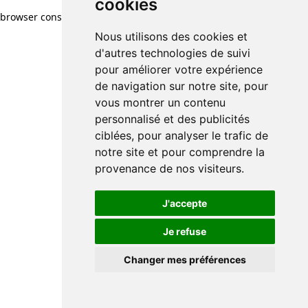
cookies
cookies
browser console for more information)
.
Nous utilisons des cookies et
Nous utilisons des cookies et
d'autres technologies de suivi
d'autres technologies de suivi
pour améliorer votre expérience
pour améliorer votre expérience
de navigation sur notre site, pour
de navigation sur notre site, pour
vous montrer un contenu
vous montrer un contenu
personnalisé et des publicités
personnalisé et des publicités
ciblées, pour analyser le trafic de
ciblées, pour analyser le trafic de
notre site et pour comprendre la
notre site et pour comprendre la
provenance de nos visiteurs.
provenance de nos visiteurs.
J'accepte
J'accepte
Je refuse
Je refuse
Changer mes préférences
Changer mes préférences