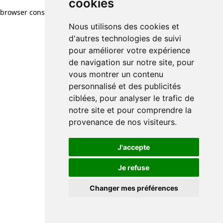
cookies
cookies
browser console for more information)
.
Nous utilisons des cookies et
Nous utilisons des cookies et
d'autres technologies de suivi
d'autres technologies de suivi
pour améliorer votre expérience
pour améliorer votre expérience
de navigation sur notre site, pour
de navigation sur notre site, pour
vous montrer un contenu
vous montrer un contenu
personnalisé et des publicités
personnalisé et des publicités
ciblées, pour analyser le trafic de
ciblées, pour analyser le trafic de
notre site et pour comprendre la
notre site et pour comprendre la
provenance de nos visiteurs.
provenance de nos visiteurs.
J'accepte
J'accepte
Je refuse
Je refuse
Changer mes préférences
Changer mes préférences