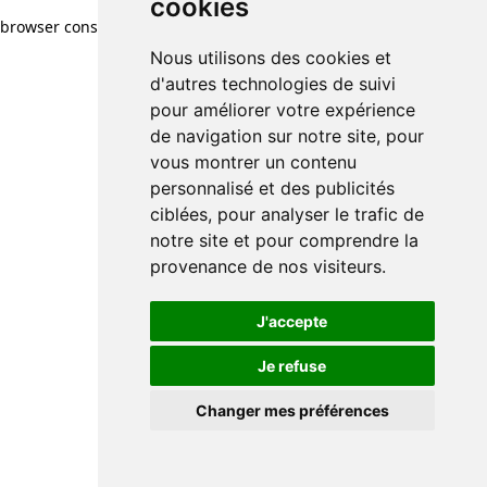
cookies
cookies
browser console for more information)
.
Nous utilisons des cookies et
Nous utilisons des cookies et
d'autres technologies de suivi
d'autres technologies de suivi
pour améliorer votre expérience
pour améliorer votre expérience
de navigation sur notre site, pour
de navigation sur notre site, pour
vous montrer un contenu
vous montrer un contenu
personnalisé et des publicités
personnalisé et des publicités
ciblées, pour analyser le trafic de
ciblées, pour analyser le trafic de
notre site et pour comprendre la
notre site et pour comprendre la
provenance de nos visiteurs.
provenance de nos visiteurs.
J'accepte
J'accepte
Je refuse
Je refuse
Changer mes préférences
Changer mes préférences