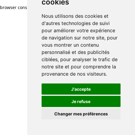
cookies
cookies
browser console for more information)
.
Nous utilisons des cookies et
Nous utilisons des cookies et
d'autres technologies de suivi
d'autres technologies de suivi
pour améliorer votre expérience
pour améliorer votre expérience
de navigation sur notre site, pour
de navigation sur notre site, pour
vous montrer un contenu
vous montrer un contenu
personnalisé et des publicités
personnalisé et des publicités
ciblées, pour analyser le trafic de
ciblées, pour analyser le trafic de
notre site et pour comprendre la
notre site et pour comprendre la
provenance de nos visiteurs.
provenance de nos visiteurs.
J'accepte
J'accepte
Je refuse
Je refuse
Changer mes préférences
Changer mes préférences