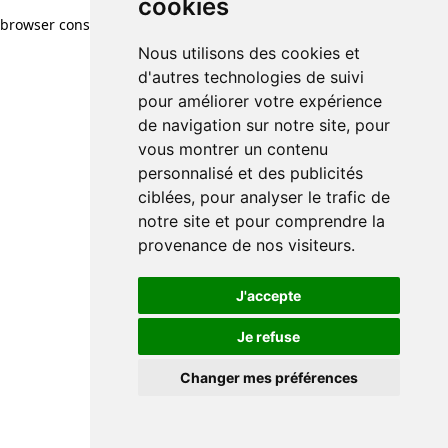
cookies
cookies
browser console for more information)
.
Nous utilisons des cookies et
Nous utilisons des cookies et
d'autres technologies de suivi
d'autres technologies de suivi
pour améliorer votre expérience
pour améliorer votre expérience
de navigation sur notre site, pour
de navigation sur notre site, pour
vous montrer un contenu
vous montrer un contenu
personnalisé et des publicités
personnalisé et des publicités
ciblées, pour analyser le trafic de
ciblées, pour analyser le trafic de
notre site et pour comprendre la
notre site et pour comprendre la
provenance de nos visiteurs.
provenance de nos visiteurs.
J'accepte
J'accepte
Je refuse
Je refuse
Changer mes préférences
Changer mes préférences