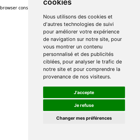
cookies
cookies
browser console for more information)
.
Nous utilisons des cookies et
Nous utilisons des cookies et
d'autres technologies de suivi
d'autres technologies de suivi
pour améliorer votre expérience
pour améliorer votre expérience
de navigation sur notre site, pour
de navigation sur notre site, pour
vous montrer un contenu
vous montrer un contenu
personnalisé et des publicités
personnalisé et des publicités
ciblées, pour analyser le trafic de
ciblées, pour analyser le trafic de
notre site et pour comprendre la
notre site et pour comprendre la
provenance de nos visiteurs.
provenance de nos visiteurs.
J'accepte
J'accepte
Je refuse
Je refuse
Changer mes préférences
Changer mes préférences