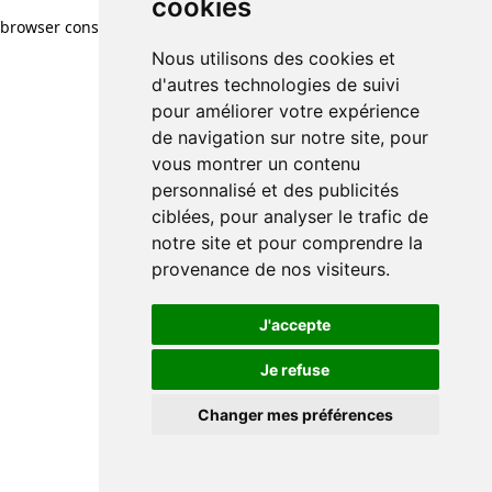
cookies
cookies
browser console for more information)
.
Nous utilisons des cookies et
Nous utilisons des cookies et
d'autres technologies de suivi
d'autres technologies de suivi
pour améliorer votre expérience
pour améliorer votre expérience
de navigation sur notre site, pour
de navigation sur notre site, pour
vous montrer un contenu
vous montrer un contenu
personnalisé et des publicités
personnalisé et des publicités
ciblées, pour analyser le trafic de
ciblées, pour analyser le trafic de
notre site et pour comprendre la
notre site et pour comprendre la
provenance de nos visiteurs.
provenance de nos visiteurs.
J'accepte
J'accepte
Je refuse
Je refuse
Changer mes préférences
Changer mes préférences