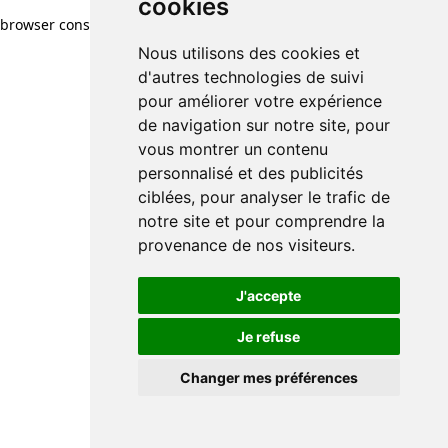
cookies
cookies
browser console for more information)
.
Nous utilisons des cookies et
Nous utilisons des cookies et
d'autres technologies de suivi
d'autres technologies de suivi
pour améliorer votre expérience
pour améliorer votre expérience
de navigation sur notre site, pour
de navigation sur notre site, pour
vous montrer un contenu
vous montrer un contenu
personnalisé et des publicités
personnalisé et des publicités
ciblées, pour analyser le trafic de
ciblées, pour analyser le trafic de
notre site et pour comprendre la
notre site et pour comprendre la
provenance de nos visiteurs.
provenance de nos visiteurs.
J'accepte
J'accepte
Je refuse
Je refuse
Changer mes préférences
Changer mes préférences