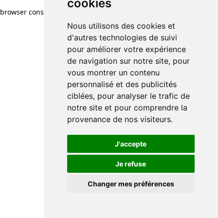
cookies
cookies
browser console for more information)
.
Nous utilisons des cookies et
Nous utilisons des cookies et
d'autres technologies de suivi
d'autres technologies de suivi
pour améliorer votre expérience
pour améliorer votre expérience
de navigation sur notre site, pour
de navigation sur notre site, pour
vous montrer un contenu
vous montrer un contenu
personnalisé et des publicités
personnalisé et des publicités
ciblées, pour analyser le trafic de
ciblées, pour analyser le trafic de
notre site et pour comprendre la
notre site et pour comprendre la
provenance de nos visiteurs.
provenance de nos visiteurs.
J'accepte
J'accepte
Je refuse
Je refuse
Changer mes préférences
Changer mes préférences