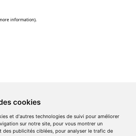
 more information)
.
 des cookies
 des cookies
ies et d'autres technologies de suivi pour améliorer
ies et d'autres technologies de suivi pour améliorer
vigation sur notre site, pour vous montrer un
vigation sur notre site, pour vous montrer un
 des publicités ciblées, pour analyser le trafic de
 des publicités ciblées, pour analyser le trafic de