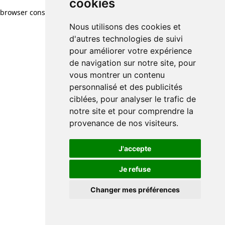
cookies
cookies
browser console for more information)
.
Nous utilisons des cookies et
Nous utilisons des cookies et
d'autres technologies de suivi
d'autres technologies de suivi
pour améliorer votre expérience
pour améliorer votre expérience
de navigation sur notre site, pour
de navigation sur notre site, pour
vous montrer un contenu
vous montrer un contenu
personnalisé et des publicités
personnalisé et des publicités
ciblées, pour analyser le trafic de
ciblées, pour analyser le trafic de
notre site et pour comprendre la
notre site et pour comprendre la
provenance de nos visiteurs.
provenance de nos visiteurs.
J'accepte
J'accepte
Je refuse
Je refuse
Changer mes préférences
Changer mes préférences