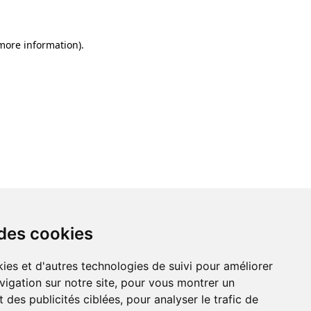
 more information)
.
 des cookies
 des cookies
ies et d'autres technologies de suivi pour améliorer
ies et d'autres technologies de suivi pour améliorer
vigation sur notre site, pour vous montrer un
vigation sur notre site, pour vous montrer un
 des publicités ciblées, pour analyser le trafic de
 des publicités ciblées, pour analyser le trafic de