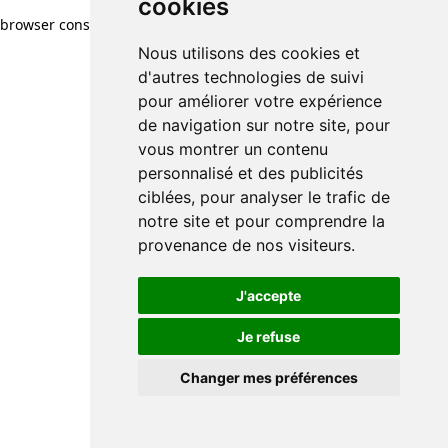
cookies
cookies
browser console for more information)
.
Nous utilisons des cookies et
Nous utilisons des cookies et
d'autres technologies de suivi
d'autres technologies de suivi
pour améliorer votre expérience
pour améliorer votre expérience
de navigation sur notre site, pour
de navigation sur notre site, pour
vous montrer un contenu
vous montrer un contenu
personnalisé et des publicités
personnalisé et des publicités
ciblées, pour analyser le trafic de
ciblées, pour analyser le trafic de
notre site et pour comprendre la
notre site et pour comprendre la
provenance de nos visiteurs.
provenance de nos visiteurs.
J'accepte
J'accepte
Je refuse
Je refuse
Changer mes préférences
Changer mes préférences