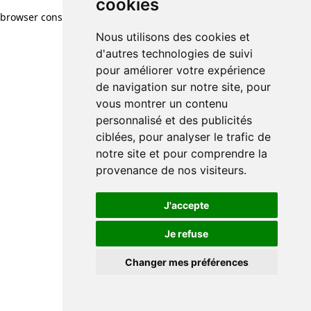
cookies
cookies
browser console for more information)
.
Nous utilisons des cookies et
Nous utilisons des cookies et
d'autres technologies de suivi
d'autres technologies de suivi
pour améliorer votre expérience
pour améliorer votre expérience
de navigation sur notre site, pour
de navigation sur notre site, pour
vous montrer un contenu
vous montrer un contenu
personnalisé et des publicités
personnalisé et des publicités
ciblées, pour analyser le trafic de
ciblées, pour analyser le trafic de
notre site et pour comprendre la
notre site et pour comprendre la
provenance de nos visiteurs.
provenance de nos visiteurs.
J'accepte
J'accepte
Je refuse
Je refuse
Changer mes préférences
Changer mes préférences