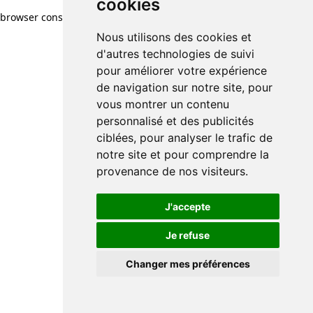
cookies
cookies
browser console for more information)
.
Nous utilisons des cookies et
Nous utilisons des cookies et
d'autres technologies de suivi
d'autres technologies de suivi
pour améliorer votre expérience
pour améliorer votre expérience
de navigation sur notre site, pour
de navigation sur notre site, pour
vous montrer un contenu
vous montrer un contenu
personnalisé et des publicités
personnalisé et des publicités
ciblées, pour analyser le trafic de
ciblées, pour analyser le trafic de
notre site et pour comprendre la
notre site et pour comprendre la
provenance de nos visiteurs.
provenance de nos visiteurs.
J'accepte
J'accepte
Je refuse
Je refuse
Changer mes préférences
Changer mes préférences